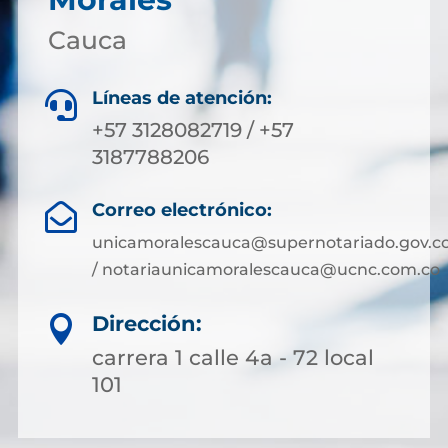
Cauca
Líneas de atención:

+57 3128082719 / +57
3187788206
Correo electrónico:

unicamoralescauca@supernotariado.gov.c
/ notariaunicamoralescauca@ucnc.com.co
Dirección:

carrera 1 calle 4a - 72 local
101