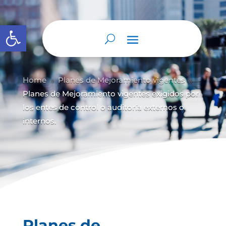
Abrir barra de herramientas
Home
Planes de Mejoramiento vigentes
9
9
Planes de Mejoramiento vigentes exigidos por
los entes de control o auditoría externos o
internos.
Planes de