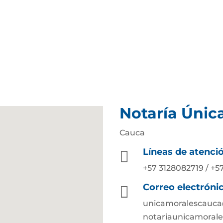
Notaría Únic
Cauca
Líneas de atenci

+57 3128082719 / +
Correo electróni

unicamoralescauca
notariaunicamoral