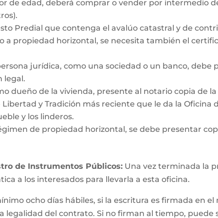
nor de edad, deberá comprar o vender por intermedio de
ros).
to Predial que contenga el avalúo catastral y de contrib
 a propiedad horizontal, se necesita también el certific
persona jurídica, como una sociedad o un banco, debe
 legal.
dueño de la vivienda, presente al notario copia de la e
e Libertad y Tradición más reciente que le da la Oficina
eble y los linderos.
égimen de propiedad horizontal, se debe presentar copi
tro de Instrumentos Públicos:
Una vez terminada la pri
ica a los interesados para llevarla a esta oficina.
mínimo ocho días hábiles, si la escritura es firmada e
a legalidad del contrato. Si no firman al tiempo, puede 