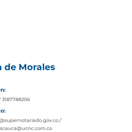
a de Morales
ón:
57 3187788206
co:
@supernotariado.gov.co /
escauca@ucnc.com.co