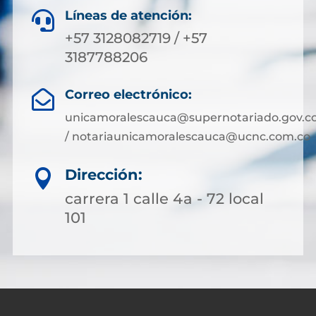
Líneas de atención:

+57 3128082719 / +57
3187788206
Correo electrónico:

unicamoralescauca@supernotariado.gov.c
/ notariaunicamoralescauca@ucnc.com.co
Dirección:

carrera 1 calle 4a - 72 local
101