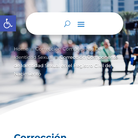
Abrir barra de herramientas
Home
Corrección Componente De
9
Identidad Sexual
Corrección Componente
9
de Identidad Sexual en el Registro Civil de
Nacimiento
Corrección