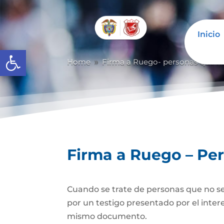
Inicio
Abrir barra de herramientas
Home
Firma a Ruego- personas que n
9
Firma a Ruego – Pe
Cuando se trate de personas que no se
por un testigo presentado por el inter
mismo documento.