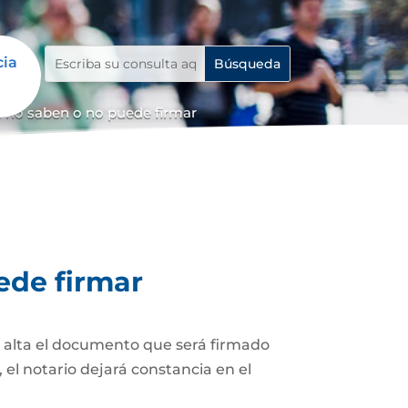
cia
 no saben o no puede firmar
ede firmar
z alta el documento que será firmado
el notario dejará constancia en el