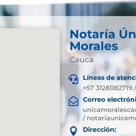
Notaría Ún
Morales
Cauca
Líneas de atenc

+57 3128082719 
Correo electrón

unicamoralesca
/ notariaunica
Dirección:
