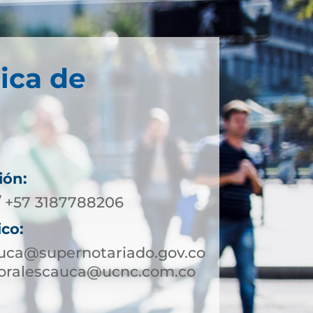
ica de
ión:
/ +57 3187788206
ico:
uca@supernotariado.gov.co
moralescauca@ucnc.com.co