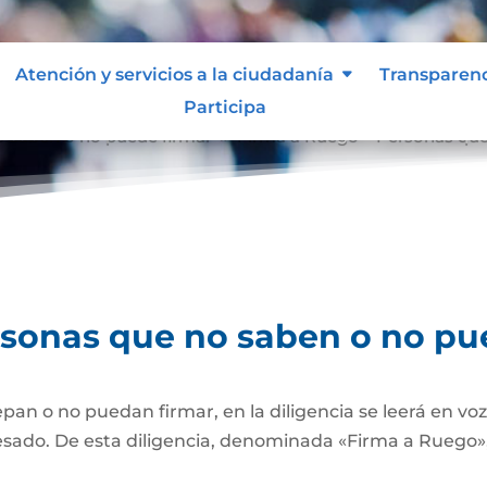
Atención y servicios a la ciudadanía
Transparen
Participa
o saben o no puede firmar
Firma a Ruego – Personas que
9
rsonas que no saben o no pu
pan o no puedan firmar, en la diligencia se leerá en vo
esado. De esta diligencia, denominada «Firma a Ruego», 