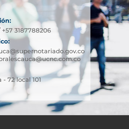
ión:
/ +57 3187788206
ico:
uca@supernotariado.gov.co
moralescauca@ucnc.com.co
 - 72 local 101