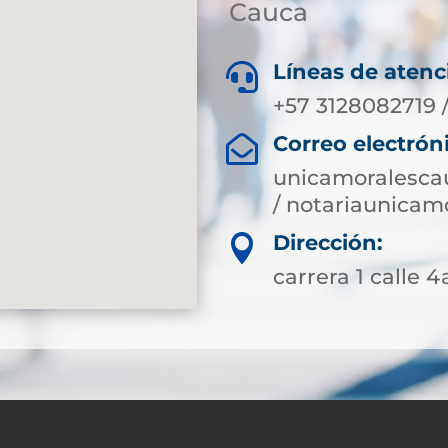
Cauca
Líneas de atenc

+57 3128082719 
Correo electrón

unicamoralesca
/ notariaunica
Dirección:

carrera 1 calle 4a