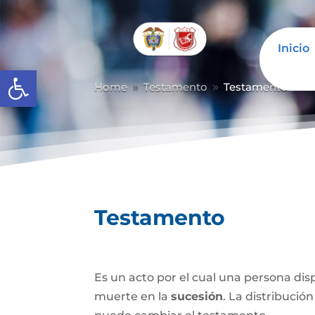
Inicio
Abrir barra de herramientas
Home
Testamento
Testamento
9
9
Testamento
Es un acto por el cual una persona di
muerte en la
sucesión
. La distribución