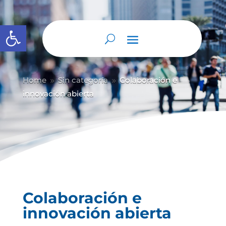
Abrir barra de herramientas
Home
Sin categoría
Colaboración e
9
9
innovación abierta
Colaboración e
innovación abierta