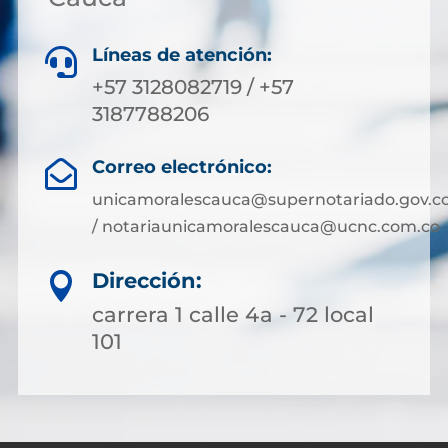
Líneas de atención:

+57 3128082719 / +57
3187788206
Correo electrónico:

unicamoralescauca@supernotariado.gov.c
/ notariaunicamoralescauca@ucnc.com.co
Dirección:

carrera 1 calle 4a - 72 local
101