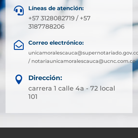
Líneas de atención:

+57 3128082719 / +57
3187788206
Correo electrónico:

unicamoralescauca@supernotariado.gov.c
/ notariaunicamoralescauca@ucnc.com.co
Dirección:

carrera 1 calle 4a - 72 local
101