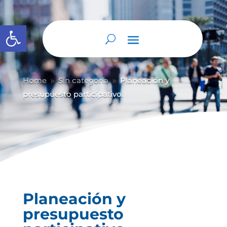
Abrir barra de herramientas
Home
Sin categoría
Planeación y
9
9
presupuesto participativo.
Planeación y
presupuesto