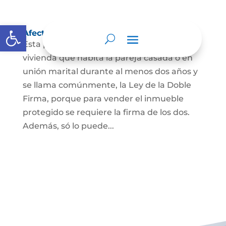
Abrir barra de herramientas
Afectación a Vivienda familiar
Esta protección la ordena la ley sobre la
vivienda que habita la pareja casada o en
unión marital durante al menos dos años y
se llama comúnmente, la Ley de la Doble
Firma, porque para vender el inmueble
protegido se requiere la firma de los dos.
Además, só lo puede...