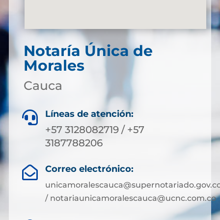
Notaría Única de
Morales
Cauca
Líneas de atención:

+57 3128082719 / +57
3187788206
Correo electrónico:

unicamoralescauca@supernotariado.gov.c
/ notariaunicamoralescauca@ucnc.com.co