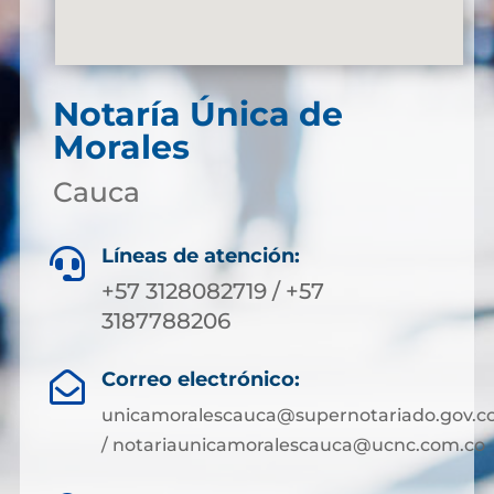
Notaría Única de
Morales
Cauca
Líneas de atención:

+57 3128082719 / +57
3187788206
Correo electrónico:

unicamoralescauca@supernotariado.gov.c
/ notariaunicamoralescauca@ucnc.com.co