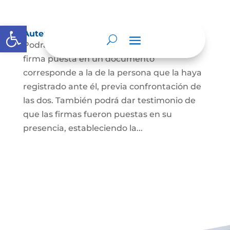
Abrir barra de herramientas
Autenticación de Firma
Podrá dar testimonio escrito de que la
firma puesta en un documento
corresponde a la de la persona que la haya
registrado ante él, previa confrontación de
las dos. También podrá dar testimonio de
que las firmas fueron puestas en su
presencia, estableciendo la...