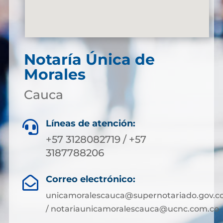
Notaría Única de
Morales
Cauca
Líneas de atención:

+57 3128082719 / +57
3187788206
Correo electrónico:

unicamoralescauca@supernotariado.gov.c
/ notariaunicamoralescauca@ucnc.com.co