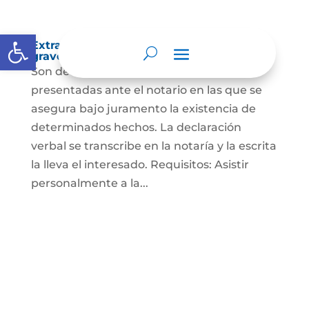
Abrir barra de herramientas
Extra-proceso o declaración bajo la
gravedad de juramento
Son declaraciones verbales o escritas
presentadas ante el notario en las que se
asegura bajo juramento la existencia de
determinados hechos. La declaración
verbal se transcribe en la notaría y la escrita
la lleva el interesado. Requisitos: Asistir
personalmente a la...