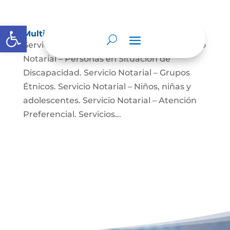
Abrir barra de herramientas
Multimedia
Servicio Notarial – Fuerzas Militares. Servicio
Notarial – Personas en Situación de
Discapacidad. Servicio Notarial – Grupos
Étnicos. Servicio Notarial – Niños, niñas y
adolescentes. Servicio Notarial – Atención
Preferencial. Servicios...