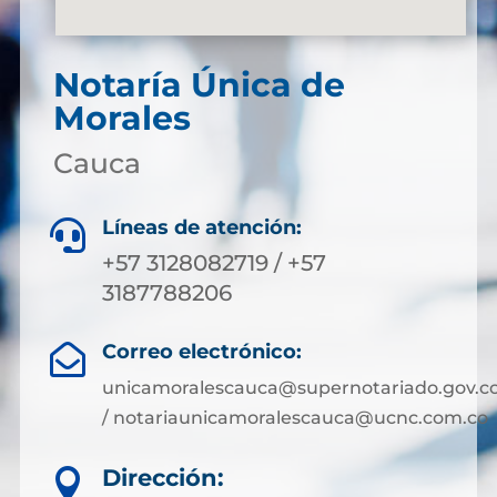
Notaría Única de
Morales
Cauca
Líneas de atención:

+57 3128082719 / +57
3187788206
Correo electrónico:

unicamoralescauca@supernotariado.gov.c
/ notariaunicamoralescauca@ucnc.com.co
Dirección:
