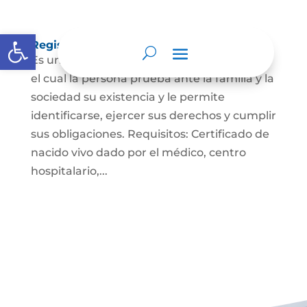
Abrir barra de herramientas
Registro Civil de Nacimiento
Es un documento indispensable mediante
el cual la persona prueba ante la familia y la
sociedad su existencia y le permite
identificarse, ejercer sus derechos y cumplir
sus obligaciones. Requisitos: Certificado de
nacido vivo dado por el médico, centro
hospitalario,...