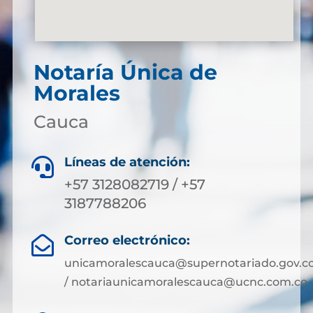
Notaría Única de
Morales
Cauca
Líneas de atención:

+57 3128082719 / +57
3187788206
Correo electrónico:

unicamoralescauca@supernotariado.gov.c
/ notariaunicamoralescauca@ucnc.com.co